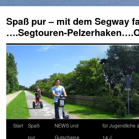
Spaß pur – mit dem Segway f
….Segtouren-Pelzerhaken….
Springe
Start
Spaß
NEWS und
für Jugendliche 
zum
pur…
Gutscheine
14 J.