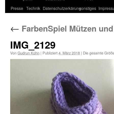
Inhalt
Presse
Technik
Datenschutzerkärung
sonstiges
Impress
←
FarbenSpiel Mützen un
IMG_2129
Von
Gudrun Kühn
|
Publiziert
4. März 2018
|
Die gesamte Größe