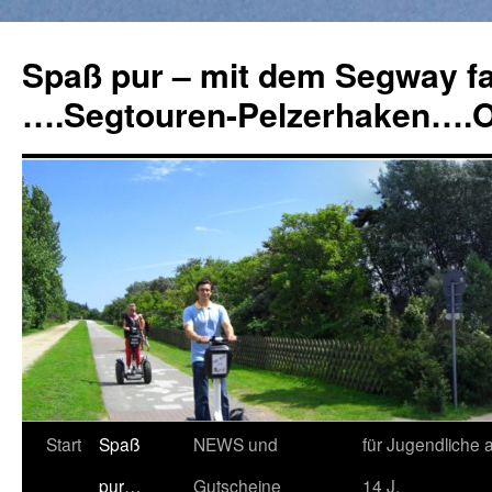
Spaß pur – mit dem Segway f
….Segtouren-Pelzerhaken….
Springe
Start
Spaß
NEWS und
für Jugendliche 
zum
pur…
Gutscheine
14 J.