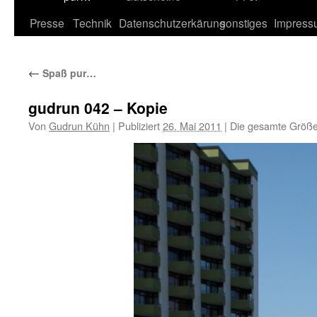
Inhalt
Presse
Technik
Datenschutzerkärung
sonstiges
Impress
←
Spaß pur…
gudrun 042 – Kopie
Von
Gudrun Kühn
|
Publiziert
26. Mai 2011
|
Die gesamte Größe