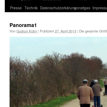
Inhalt
Presse
Technik
Datenschutzerkärung
sonstiges
Impress
Panorama1
Von
Gudrun Kühn
|
Publiziert
27. April 2013
|
Die gesamte Größ