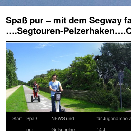
Spaß pur – mit dem Segway f
….Segtouren-Pelzerhaken….
Springe
Start
Spaß
NEWS und
für Jugendliche 
zum
pur…
Gutscheine
14 J.